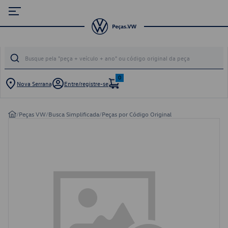
0
Nova Serrana
Entre/registre-se
/
Peças VW
/
Busca Simplificada
/
Peças por Código Original