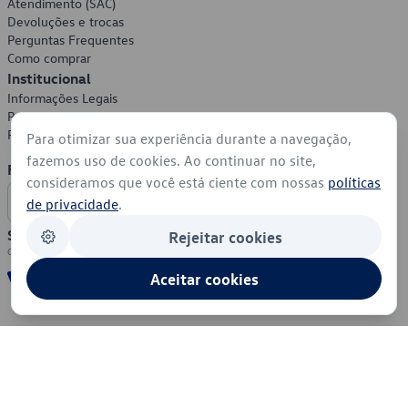
Atendimento (SAC)
Devoluções e trocas
Perguntas Frequentes
Como comprar
Institucional
Informações Legais
Política de Privacidade
Política de Cookies
Para otimizar sua experiência durante a navegação,
fazemos uso de cookies. Ao continuar no site,
Formas de Pagamento
consideramos que você está ciente com nossas
políticas
de privacidade
.
Segurança
Rejeitar cookies
Aceitar cookies
© 2026 - Volkswagen do Brasil - Todos os direitos reservados