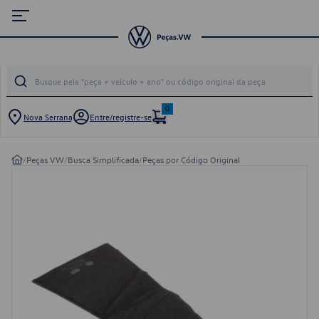
0
Nova Serrana
Entre/registre-se
/
Peças VW
/
Busca Simplificada
/
Peças por Código Original