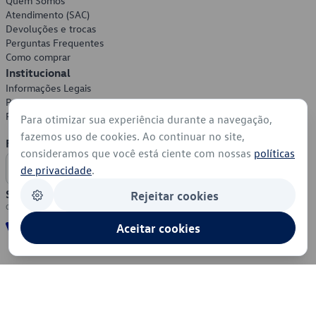
Quem Somos
Atendimento (SAC)
Devoluções e trocas
Perguntas Frequentes
Como comprar
Institucional
Informações Legais
Política de Privacidade
Política de Cookies
Para otimizar sua experiência durante a navegação,
fazemos uso de cookies. Ao continuar no site,
Formas de Pagamento
consideramos que você está ciente com nossas
políticas
de privacidade
.
Segurança
Rejeitar cookies
Aceitar cookies
© 2026 - Volkswagen do Brasil - Todos os direitos reservados