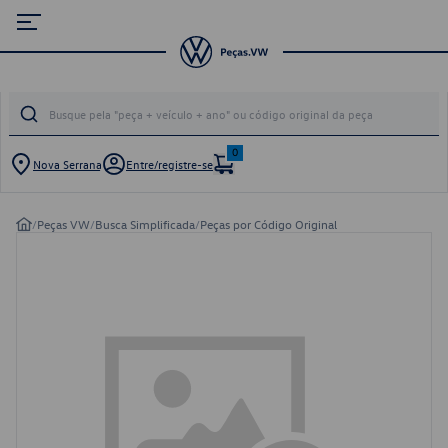
0
Nova Serrana
Entre/registre-se
/
Peças VW
/
Busca Simplificada
/
Peças por Código Original