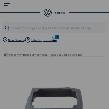
0
Nova Serrana
Entre/registre-se
/
Peças VW
/
Busca Simplificada
/
Peças por Código Original