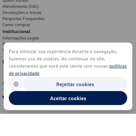
Quem Somos
Atendimento (SAC)
Devoluções e trocas
Perguntas Frequentes
Como comprar
Institucional
Informações Legais
Política de Privacidade
Política de Cookies
Para otimizar sua experiência durante a navegação,
fazemos uso de cookies. Ao continuar no site,
Formas de Pagamento
consideramos que você está ciente com nossas
políticas
de privacidade
.
Segurança
Rejeitar cookies
Aceitar cookies
© 2026 - Volkswagen do Brasil - Todos os direitos reservados