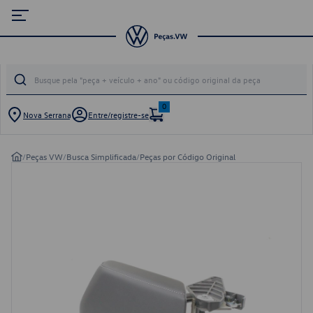
0
Nova Serrana
Entre/registre-se
/
Peças VW
/
Busca Simplificada
/
Peças por Código Original