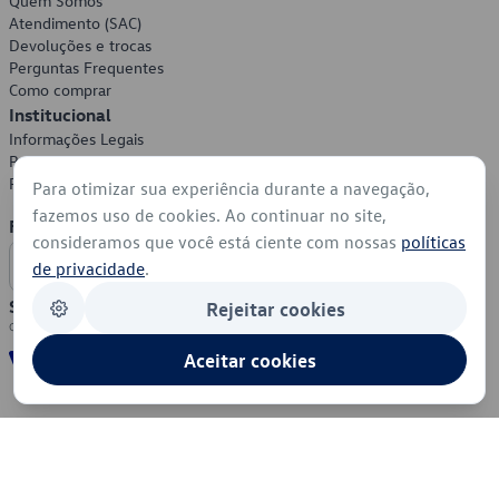
Quem Somos
Atendimento (SAC)
Devoluções e trocas
Perguntas Frequentes
Como comprar
Institucional
Informações Legais
Política de Privacidade
Política de Cookies
Para otimizar sua experiência durante a navegação,
fazemos uso de cookies. Ao continuar no site,
Formas de Pagamento
consideramos que você está ciente com nossas
políticas
de privacidade
.
Segurança
Rejeitar cookies
Aceitar cookies
© 2026 - Volkswagen do Brasil - Todos os direitos reservados