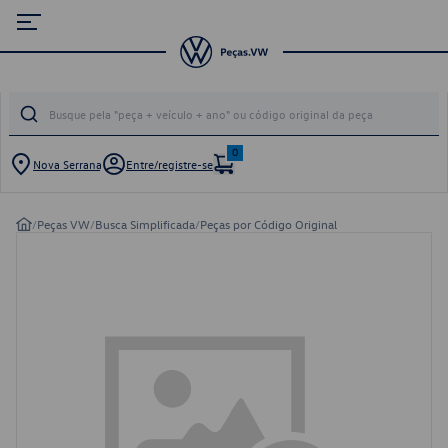
0
Nova Serrana
Entre/registre-se
/
Peças VW
/
Busca Simplificada
/
Peças por Código Original