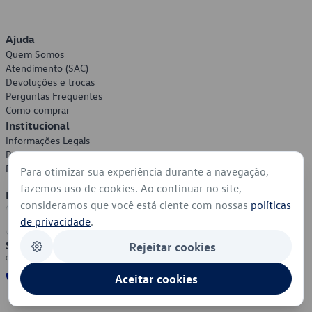
Ajuda
Quem Somos
Atendimento (SAC)
Devoluções e trocas
Perguntas Frequentes
Como comprar
Institucional
Informações Legais
Política de Privacidade
Política de Cookies
Para otimizar sua experiência durante a navegação,
fazemos uso de cookies. Ao continuar no site,
Formas de Pagamento
consideramos que você está ciente com nossas
políticas
de privacidade
.
Segurança
Rejeitar cookies
Aceitar cookies