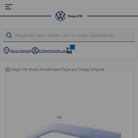
0
Nova Serrana
Entre/registre-se
/
Peças VW
/
Busca Simplificada
/
Peças por Código Original