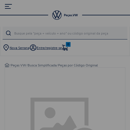
0
Nova Serrana
Entre/registre-se
/
Peças VW
/
Busca Simplificada
/
Peças por Código Original