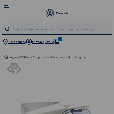
0
Nova Serrana
Entre/registre-se
/
Peças VW
/
Busca Simplificada
/
Peças por Código Original