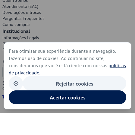
Quem Somos
Atendimento (SAC)
Devoluções e trocas
Perguntas Frequentes
Como comprar
Institucional
Informações Legais
Política de Privacidade
Política de Cookies
Para otimizar sua experiência durante a navegação,
fazemos uso de cookies. Ao continuar no site,
Formas de Pagamento
consideramos que você está ciente com nossas
políticas
de privacidade
.
Segurança
Rejeitar cookies
Aceitar cookies
© 2026 - Volkswagen do Brasil - Todos os direitos reservados