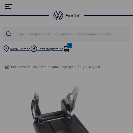
0
Nova Serrana
Entre/registre-se
/
Peças VW
/
Busca Simplificada
/
Peças por Código Original