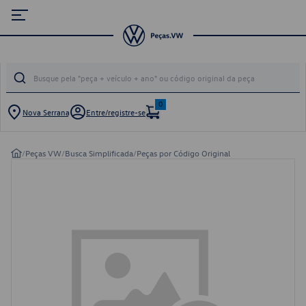
0
Nova Serrana
Entre/registre-se
/
Peças VW
/
Busca Simplificada
/
Peças por Código Original