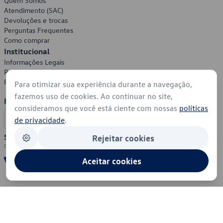
Quem Somos
Atendimento (SAC)
Devoluções e trocas
Perguntas Frequentes
Como comprar
Institucional
Informações Legais
Política de Privacidade
Política de Cookies
Para otimizar sua experiência durante a navegação,
fazemos uso de cookies. Ao continuar no site,
Formas de Pagamento
consideramos que você está ciente com nossas
políticas
de privacidade
.
Segurança
Rejeitar cookies
Aceitar cookies
© 2026 - Volkswagen do Brasil - Todos os direitos reservados