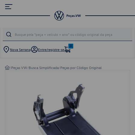
0
Nova Serrana
Entre/registre-se
/
Peças VW
/
Busca Simplificada
/
Peças por Código Original