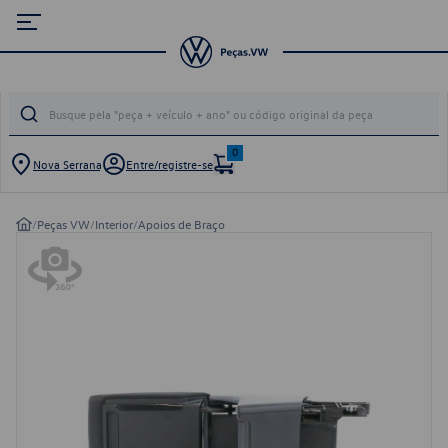
0
Nova Serrana
Entre/registre-se
/
Peças VW
/
Interior
/
Apoios de Braço