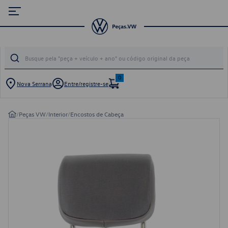
0
Nova Serrana
Entre/registre-se
/
Peças VW
/
Interior
/
Encostos de Cabeça