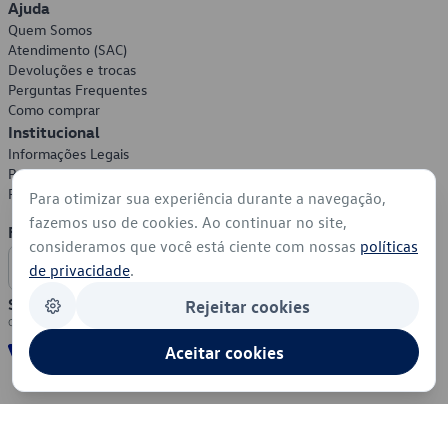
Ajuda
Quem Somos
Atendimento (SAC)
Devoluções e trocas
Perguntas Frequentes
Como comprar
Institucional
Informações Legais
Política de Privacidade
Política de Cookies
Para otimizar sua experiência durante a navegação,
fazemos uso de cookies. Ao continuar no site,
Formas de Pagamento
consideramos que você está ciente com nossas
políticas
de privacidade
.
Segurança
Rejeitar cookies
Aceitar cookies