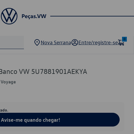
0
Nova Serrana
Entre/registre-se
e Banco VW 5U7881901AEKYA
, Voyage
tado.
Avise-me quando chegar!