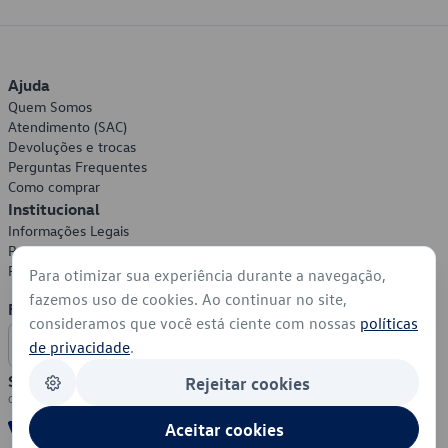
Ajuda
Quem Somos
Atendimento (SAC)
Devoluções e trocas
Perguntas Frequentes
Como comprar
Institucional
Informações Legais
Política de Privacidade
Política de Cookies
Para otimizar sua experiência durante a navegação,
fazemos uso de cookies. Ao continuar no site,
Formas de Pagamento
consideramos que você está ciente com nossas
políticas
de privacidade
.
Segurança
Rejeitar cookies
Aceitar cookies