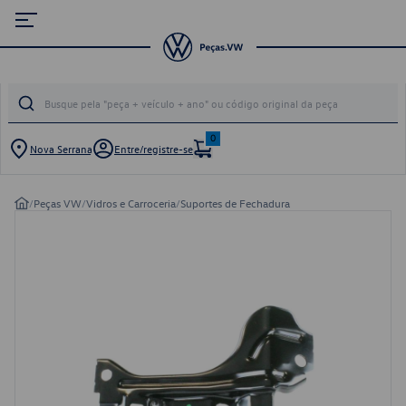
0
Nova Serrana
Entre/registre-se
/
Peças VW
/
Vidros e Carroceria
/
Suportes de Fechadura