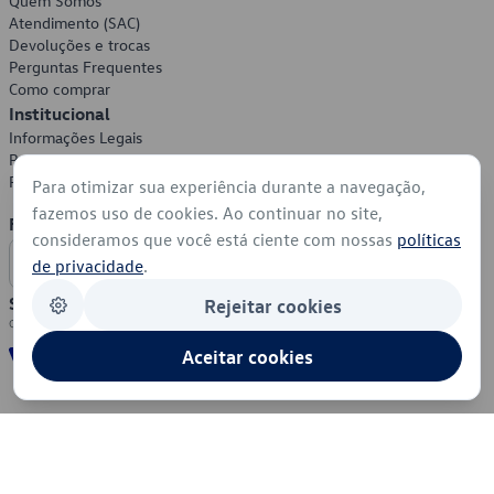
Quem Somos
Atendimento (SAC)
Devoluções e trocas
Perguntas Frequentes
Como comprar
Institucional
Informações Legais
Política de Privacidade
Política de Cookies
Para otimizar sua experiência durante a navegação,
fazemos uso de cookies. Ao continuar no site,
Formas de Pagamento
consideramos que você está ciente com nossas
políticas
de privacidade
.
Segurança
Rejeitar cookies
Aceitar cookies
© 2026 - Volkswagen do Brasil - Todos os direitos reservados