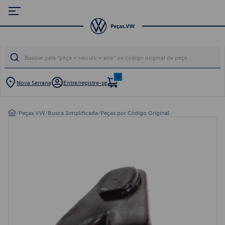
0
Nova Serrana
Entre/registre-se
/
Peças VW
/
Busca Simplificada
/
Peças por Código Original