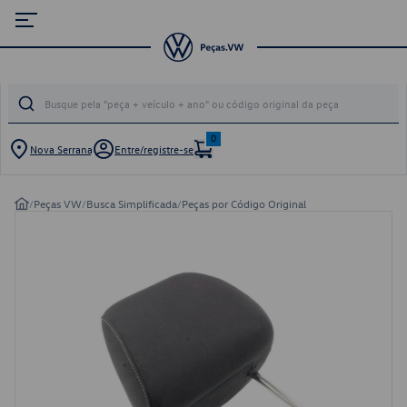
0
Nova Serrana
Entre/registre-se
/
Peças VW
/
Busca Simplificada
/
Peças por Código Original