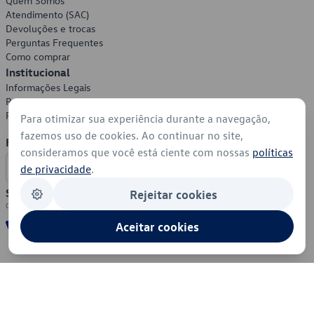
Quem Somos
Atendimento (SAC)
Devoluções e trocas
Perguntas Frequentes
Como comprar
Institucional
Informações Legais
Política de Privacidade
Política de Cookies
Para otimizar sua experiência durante a navegação,
fazemos uso de cookies. Ao continuar no site,
Formas de Pagamento
consideramos que você está ciente com nossas
políticas
de privacidade
.
Segurança
Rejeitar cookies
Aceitar cookies
© 2026 - Volkswagen do Brasil - Todos os direitos reservados