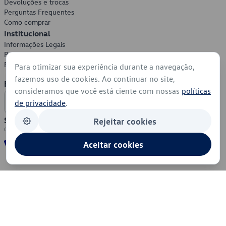
Devoluções e trocas
Perguntas Frequentes
Como comprar
Institucional
Informações Legais
Política de Privacidade
Política de Cookies
Para otimizar sua experiência durante a navegação,
fazemos uso de cookies. Ao continuar no site,
Formas de Pagamento
consideramos que você está ciente com nossas
políticas
de privacidade
.
Segurança
Rejeitar cookies
Aceitar cookies
© 2026 - Volkswagen do Brasil - Todos os direitos reservados