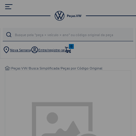
0
Nova Serrana
Entre/registre-se
/
Peças VW
/
Busca Simplificada
/
Peças por Código Original