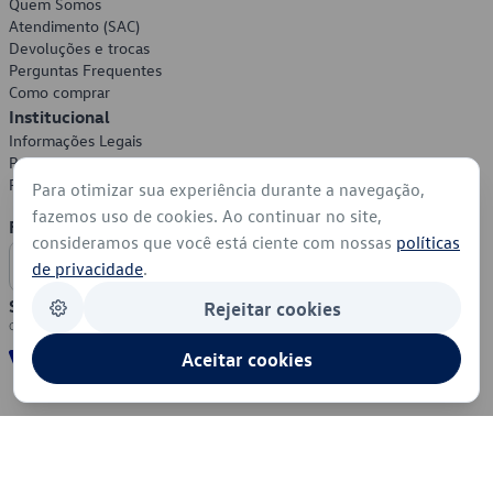
Quem Somos
Atendimento (SAC)
Devoluções e trocas
Perguntas Frequentes
Como comprar
Institucional
Informações Legais
Política de Privacidade
Política de Cookies
Para otimizar sua experiência durante a navegação,
fazemos uso de cookies. Ao continuar no site,
Formas de Pagamento
consideramos que você está ciente com nossas
políticas
de privacidade
.
Segurança
Rejeitar cookies
Aceitar cookies
© 2026 - Volkswagen do Brasil - Todos os direitos reservados