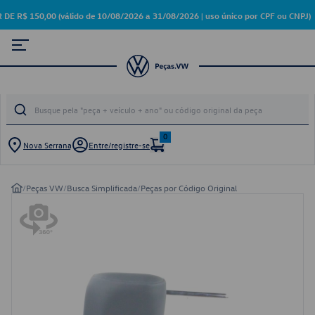
 150,00 (válido de 10/08/2026 a 31/08/2026 | uso único por CPF ou CNPJ)
0
Nova Serrana
Entre/registre-se
/
Peças VW
/
Busca Simplificada
/
Peças por Código Original