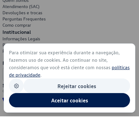
Quem Somos
Atendimento (SAC)
Devoluções e trocas
Perguntas Frequentes
Como comprar
Institucional
Informações Legais
Política de Privacidade
Política de Cookies
Para otimizar sua experiência durante a navegação,
fazemos uso de cookies. Ao continuar no site,
Formas de Pagamento
consideramos que você está ciente com nossas
políticas
de privacidade
.
Segurança
Rejeitar cookies
Aceitar cookies
© 2026 - Volkswagen do Brasil - Todos os direitos reservados