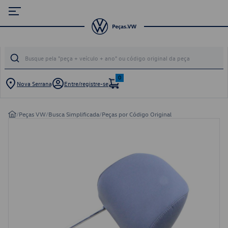
0
Nova Serrana
Entre/registre-se
/
Peças VW
/
Busca Simplificada
/
Peças por Código Original