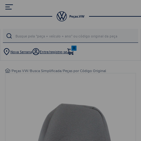
0
Nova Serrana
Entre/registre-se
/
Peças VW
/
Busca Simplificada
/
Peças por Código Original