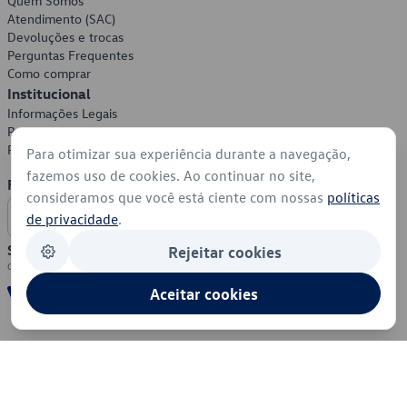
Quem Somos
Atendimento (SAC)
Devoluções e trocas
Perguntas Frequentes
Como comprar
Institucional
Informações Legais
Política de Privacidade
Política de Cookies
Para otimizar sua experiência durante a navegação,
fazemos uso de cookies. Ao continuar no site,
Formas de Pagamento
consideramos que você está ciente com nossas
políticas
de privacidade
.
Segurança
Rejeitar cookies
Aceitar cookies
© 2026 - Volkswagen do Brasil - Todos os direitos reservados