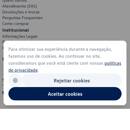
Quem Somos
Atendimento (SAC)
Devoluções e trocas
Perguntas Frequentes
Como comprar
Institucional
Informações Legais
Política de Privacidade
Política de Cookies
Para otimizar sua experiência durante a navegação,
fazemos uso de cookies. Ao continuar no site,
Formas de Pagamento
consideramos que você está ciente com nossas
políticas
de privacidade
.
Segurança
Rejeitar cookies
Aceitar cookies
© 2026 - Volkswagen do Brasil - Todos os direitos reservados