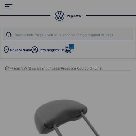
0
Nova Serrana
Entre/registre-se
/
Peças VW
/
Busca Simplificada
/
Peças por Código Original