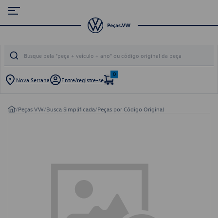
0
Nova Serrana
Entre/registre-se
/
Peças VW
/
Busca Simplificada
/
Peças por Código Original