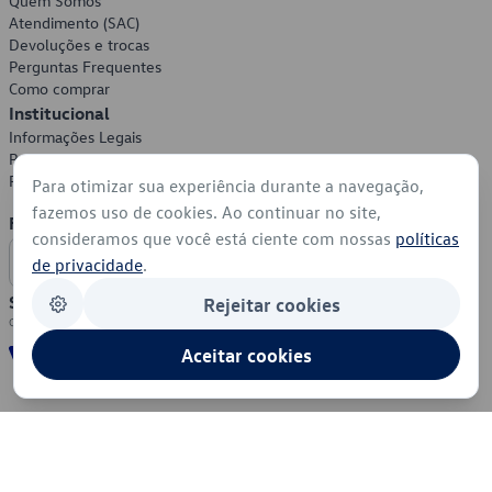
Quem Somos
Atendimento (SAC)
Devoluções e trocas
Perguntas Frequentes
Como comprar
Institucional
Informações Legais
Política de Privacidade
Política de Cookies
Para otimizar sua experiência durante a navegação,
fazemos uso de cookies. Ao continuar no site,
Formas de Pagamento
consideramos que você está ciente com nossas
políticas
de privacidade
.
Segurança
Rejeitar cookies
Aceitar cookies
© 2026 - Volkswagen do Brasil - Todos os direitos reservados