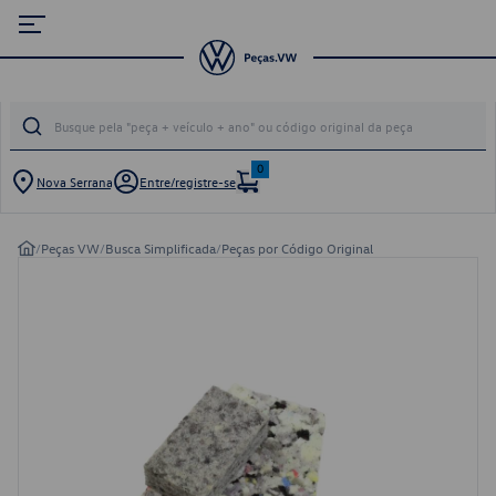
0
Nova Serrana
Entre/registre-se
/
Peças VW
/
Busca Simplificada
/
Peças por Código Original