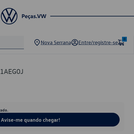
0
Nova Serrana
Entre/registre-se
01AEG0J
tado.
Avise-me quando chegar!