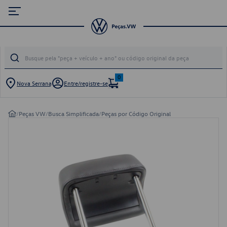
0
Nova Serrana
Entre/registre-se
/
Peças VW
/
Busca Simplificada
/
Peças por Código Original