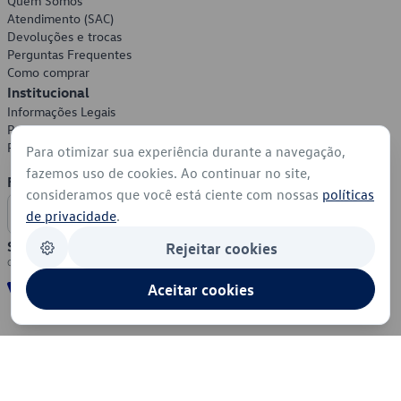
Quem Somos
Atendimento (SAC)
Devoluções e trocas
Perguntas Frequentes
Como comprar
Institucional
Informações Legais
Política de Privacidade
Política de Cookies
Para otimizar sua experiência durante a navegação,
fazemos uso de cookies. Ao continuar no site,
Formas de Pagamento
consideramos que você está ciente com nossas
políticas
de privacidade
.
Segurança
Rejeitar cookies
Aceitar cookies
© 2026 - Volkswagen do Brasil - Todos os direitos reservados