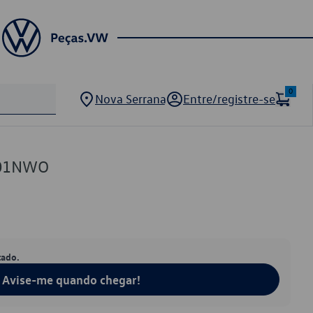
0
Nova Serrana
Entre/registre-se
901NWO
tado.
Avise-me quando chegar!