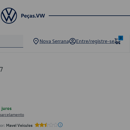
0
Nova Serrana
Entre/registre-se
7
juros
 parcelamento
por:
Mavel Veículos