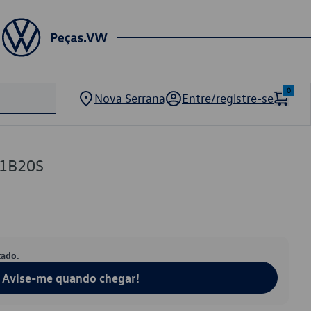
0
Nova Serrana
Entre/registre-se
01B20S
tado.
Avise-me quando chegar!