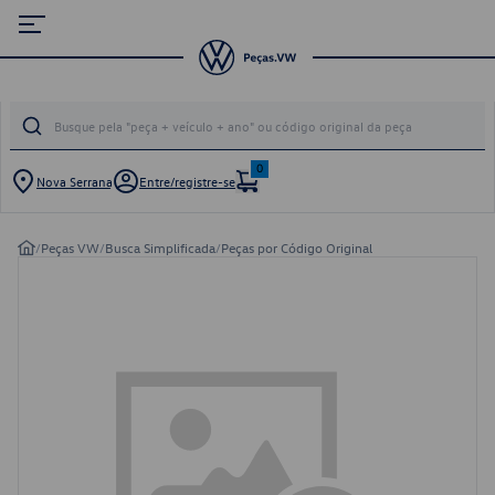
0
Nova Serrana
Entre/registre-se
/
Peças VW
/
Busca Simplificada
/
Peças por Código Original