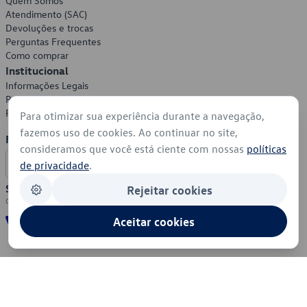
Quem Somos
Atendimento (SAC)
Devoluções e trocas
Perguntas Frequentes
Como comprar
Institucional
Informações Legais
Política de Privacidade
Política de Cookies
Para otimizar sua experiência durante a navegação,
fazemos uso de cookies. Ao continuar no site,
Formas de Pagamento
consideramos que você está ciente com nossas
políticas
de privacidade
.
Segurança
Rejeitar cookies
Aceitar cookies
© 2026 - Volkswagen do Brasil - Todos os direitos reservados