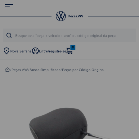
0
Nova Serrana
Entre/registre-se
/
Peças VW
/
Busca Simplificada
/
Peças por Código Original