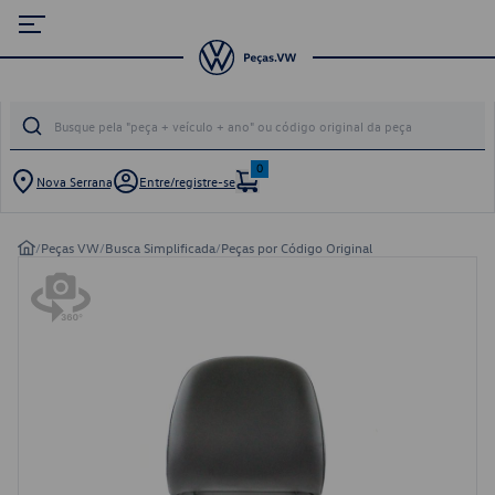
0
Nova Serrana
Entre/registre-se
/
Peças VW
/
Busca Simplificada
/
Peças por Código Original