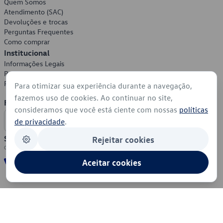
Quem Somos
Atendimento (SAC)
Devoluções e trocas
Perguntas Frequentes
Como comprar
Institucional
Informações Legais
Política de Privacidade
Política de Cookies
Para otimizar sua experiência durante a navegação,
fazemos uso de cookies. Ao continuar no site,
Formas de Pagamento
consideramos que você está ciente com nossas
políticas
de privacidade
.
Segurança
Rejeitar cookies
Aceitar cookies
© 2026 - Volkswagen do Brasil - Todos os direitos reservados