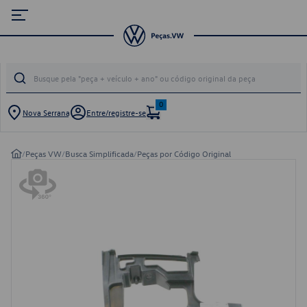
0
Nova Serrana
Entre/registre-se
/
Peças VW
/
Busca Simplificada
/
Peças por Código Original