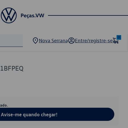
0
Nova Serrana
Entre/registre-se
01BFPEQ
tado.
Avise-me quando chegar!