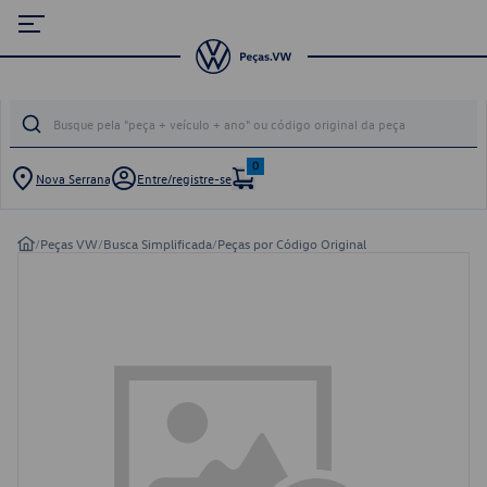
0
Nova Serrana
Entre/registre-se
/
Peças VW
/
Busca Simplificada
/
Peças por Código Original