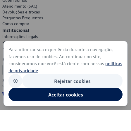
Quem Somos
Atendimento (SAC)
Devoluções e trocas
Perguntas Frequentes
Como comprar
Institucional
Informações Legais
Política de Privacidade
Política de Cookies
Para otimizar sua experiência durante a navegação,
fazemos uso de cookies. Ao continuar no site,
Formas de Pagamento
consideramos que você está ciente com nossas
políticas
de privacidade
.
Segurança
Rejeitar cookies
Aceitar cookies
© 2026 - Volkswagen do Brasil - Todos os direitos reservados