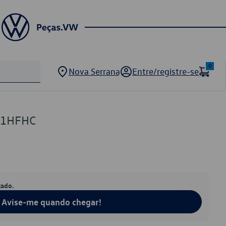
0
Nova Serrana
Entre/registre-se
01HFHC
tado.
Avise-me quando chegar!