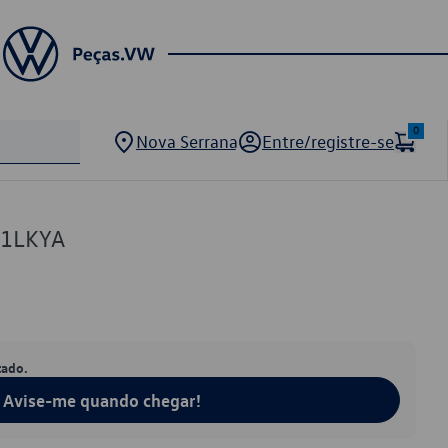
0
Nova Serrana
Entre/registre-se
01LKYA
tado.
Avise-me quando chegar!