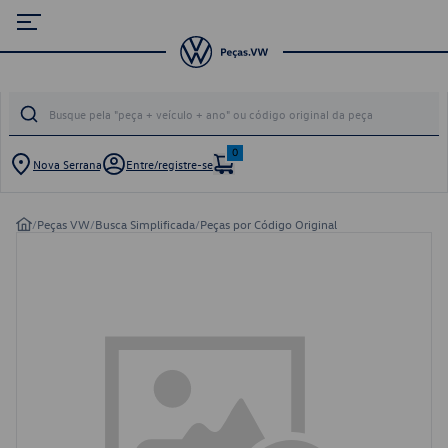
0
Nova Serrana
Entre/registre-se
/
Peças VW
/
Busca Simplificada
/
Peças por Código Original