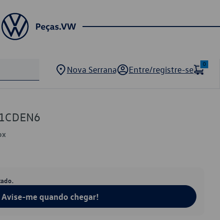
0
Nova Serrana
Entre/registre-se
01CDEN6
ox
tado.
Avise-me quando chegar!