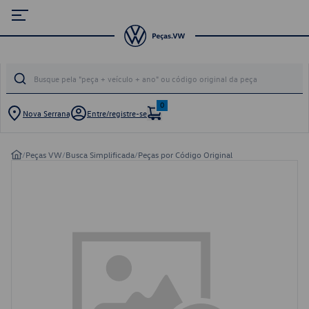
0
Nova Serrana
Entre/registre-se
/
Peças VW
/
Busca Simplificada
/
Peças por Código Original