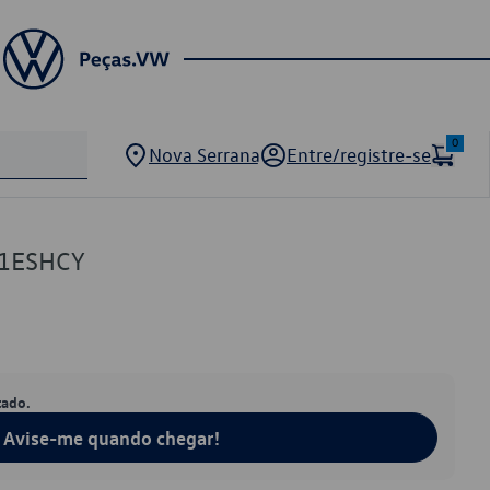
0
Nova Serrana
Entre/registre-se
01ESHCY
tado.
Avise-me quando chegar!