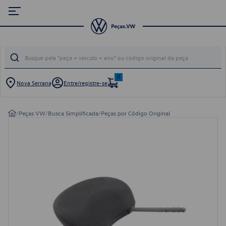
0
Nova Serrana
Entre/registre-se
/
Peças VW
/
Busca Simplificada
/
Peças por Código Original