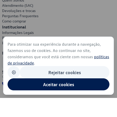
Quem Somos
Atendimento (SAC)
Devoluções e trocas
Perguntas Frequentes
Como comprar
Institucional
Informações Legais
Política de Privacidade
Política de Cookies
Para otimizar sua experiência durante a navegação,
fazemos uso de cookies. Ao continuar no site,
Formas de Pagamento
consideramos que você está ciente com nossas
políticas
de privacidade
.
Segurança
Rejeitar cookies
Aceitar cookies
© 2026 - Volkswagen do Brasil - Todos os direitos reservados