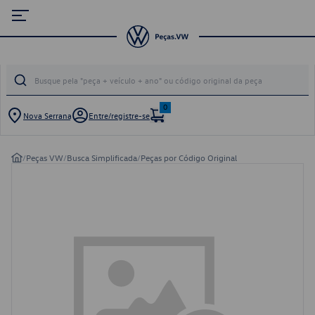
0
Nova Serrana
Entre/registre-se
/
Peças VW
/
Busca Simplificada
/
Peças por Código Original