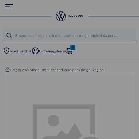
0
Nova Serrana
Entre/registre-se
/
Peças VW
/
Busca Simplificada
/
Peças por Código Original