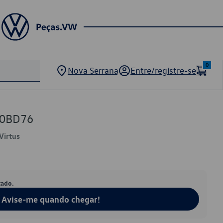
0
Nova Serrana
Entre/registre-se
00BD76
Virtus
tado.
Avise-me quando chegar!