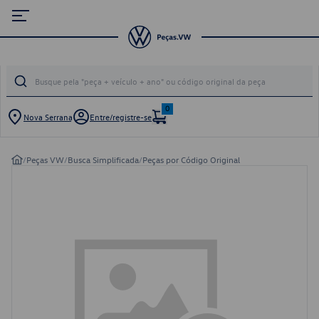
0
Nova Serrana
Entre/registre-se
/
Peças VW
/
Busca Simplificada
/
Peças por Código Original