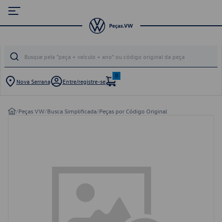
0
Nova Serrana
Entre/registre-se
/
Peças VW
/
Busca Simplificada
/
Peças por Código Original